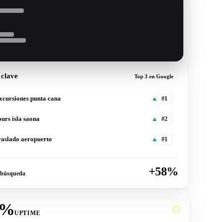
 clave
Top 3 en Google
xcursiones punta cana
#1
ours isla saona
#2
raslado aeropuerto
#1
+58%
e búsqueda
9%
UPTIME