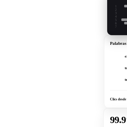
1
2
3
4
5
6
7
Palabras
e
t
t
Clics desd
99.