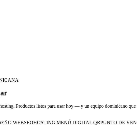
INICANA
gar
 hosting. Productos listos para usar hoy — y un equipo dominicano que lo
SEÑO WEB
SEO
HOSTING
MENÚ DIGITAL QR
PUNTO DE VEN