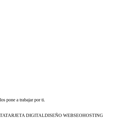
s pone a trabajar por ti.
TA
TARJETA DIGITAL
DISEÑO WEB
SEO
HOSTING